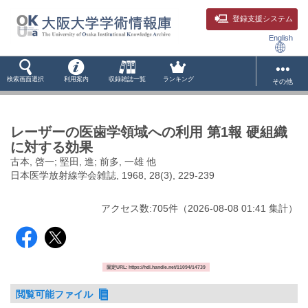
登録支援システム
English
検索画面選択
利用案内
収録雑誌一覧
ランキング
その他
レーザーの医歯学領域への利用 第1報 硬組織
に対する効果
古本, 啓一; 堅田, 進; 前多, 一雄 他
日本医学放射線学会雑誌, 1968, 28(3), 229-239
アクセス数:
705
件
（
2026-08-08
01:41 集計
）
固定URL: https://hdl.handle.net/11094/14739
閲覧可能ファイル