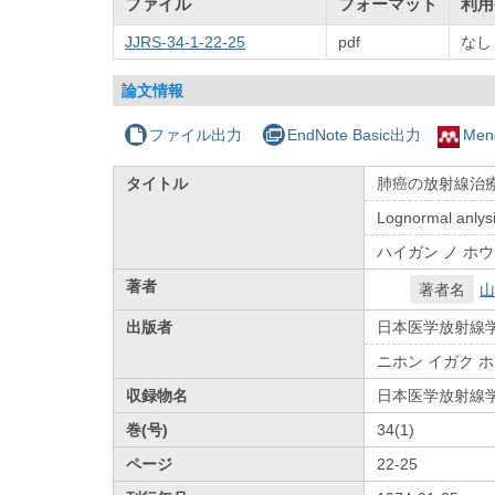
ファイル
フォーマット
利用
JJRS-34-1-22-25
pdf
なし
論文情報
ファイル出力
EndNote Basic出力
Men
タイトル
肺癌の放射線治療
Lognormal anlysis
ハイガン ノ ホウ
著者
著者名
山
出版者
日本医学放射線
ニホン イガク 
収録物名
日本医学放射線
巻(号)
34(1)
ページ
22-25