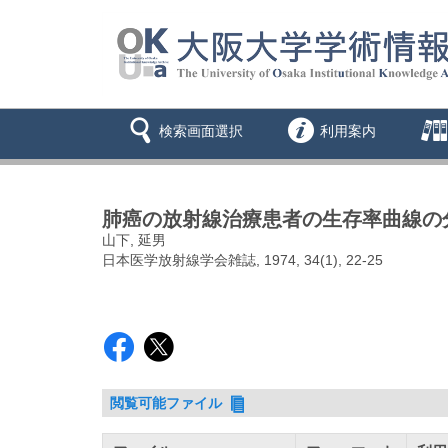
検索画面選択
利用案内
肺癌の放射線治療患者の生存率曲線の分析
山下, 延男
日本医学放射線学会雑誌, 1974, 34(1), 22-25
閲覧可能ファイル