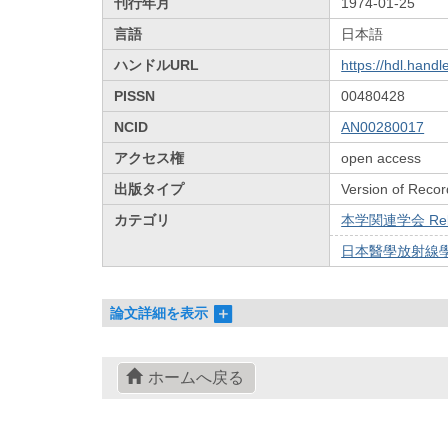
刊行年月
1974-01-25
言語
日本語
ハンドルURL
https://hdl.hand
PISSN
00480428
NCID
AN00280017
アクセス権
open access
出版タイプ
Version of Recor
カテゴリ
本学関連学会 Relat
日本醫學放射線學會雜
論文詳細を表示
ホームへ戻る