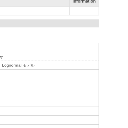
information
py
gnormal モデル