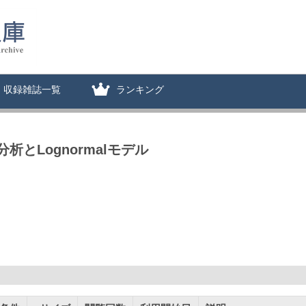
収録雑誌一覧
ランキング
とLognormalモデル