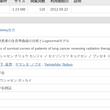
条件
サイズ
閲覧回数
利用開始日
説明
1.23 MB
126
2012.09.22
deley出力
患者の生存率曲線の分析とLognormalモデル
 of survival curves of patients of lung cancer reveiving radiation thera
シャセン チリョウ カンジャ ノ セイゾンリツ キョクセン ノ ブンセキ ト Lo
下, 延男
;
ヤマシタ, ノブオ
;
Yamashita, Nobuo
学会
ホウシャセン ガッカイ
学会雑誌