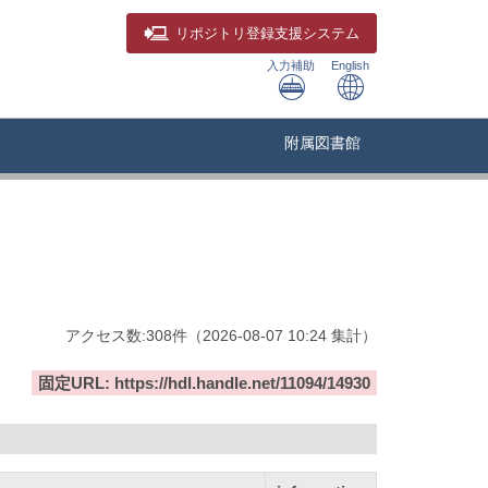
リポジトリ
登録支援システム
入力補助
English
附属図書館
アクセス数:
308
件
（
2026-08-07
10:24 集計
）
固定URL: https://hdl.handle.net/11094/14930