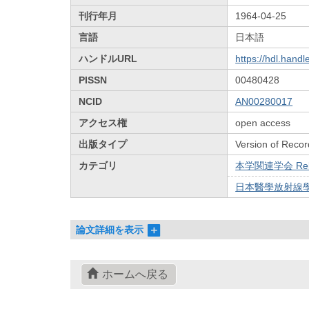
刊行年月
1964-04-25
言語
日本語
ハンドルURL
https://hdl.hand
PISSN
00480428
NCID
AN00280017
アクセス権
open access
出版タイプ
Version of Recor
カテゴリ
本学関連学会 Relat
日本醫學放射線學會雜
論文詳細を表示
ホームへ戻る