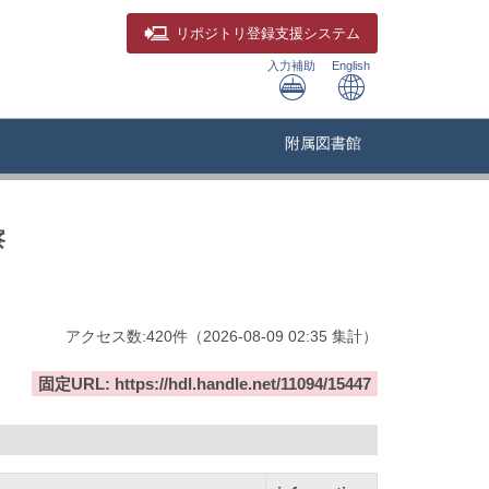
リポジトリ
登録支援システム
入力補助
English
附属図書館
察
アクセス数:
420
件
（
2026-08-09
02:35 集計
）
固定URL: https://hdl.handle.net/11094/15447