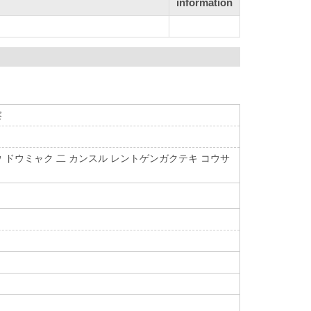
information
察
ウ ドウミャク 二 カンスル レントゲンガクテキ コウサ