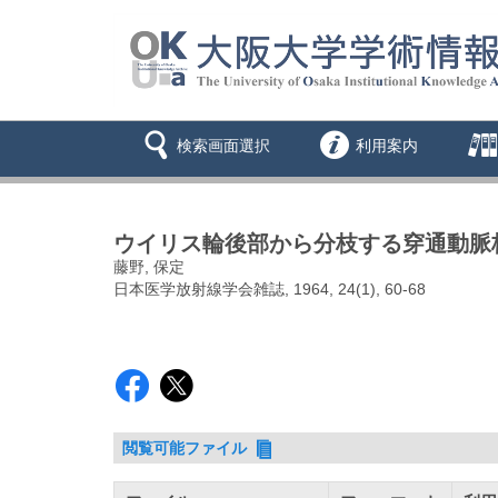
検索画面選択
利用案内
ウイリス輪後部から分枝する穿通動脈枝
藤野, 保定
日本医学放射線学会雑誌, 1964, 24(1), 60-68
閲覧可能ファイル