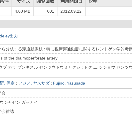
条件
サイズ
閲覧回数
利用開始日
説明
4.00 MB
601
2012.09.22
deley出力
ら分枝する穿通動脈枝 : 特に視床穿通動脈に関するレントゲン学的考
gs of the thalmoperforate artery
ウブ カラ ブンキスル センツウドウミャクシ : トク 二 シショウ センツ
野, 保定
;
フジノ, ヤスサダ
;
Fujino, Yasusada
学会
ホウシャセン ガッカイ
学会雑誌