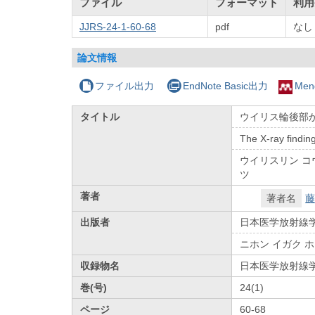
ファイル
フォーマット
利用
JJRS-24-1-60-68
pdf
なし
論文情報
ファイル出力
EndNote Basic出力
Men
タイトル
ウイリス輪後部か
The X-ray findin
ウイリスリン コ
ツ
著者
著者名
藤
出版者
日本医学放射線
ニホン イガク 
収録物名
日本医学放射線
巻(号)
24(1)
ページ
60-68