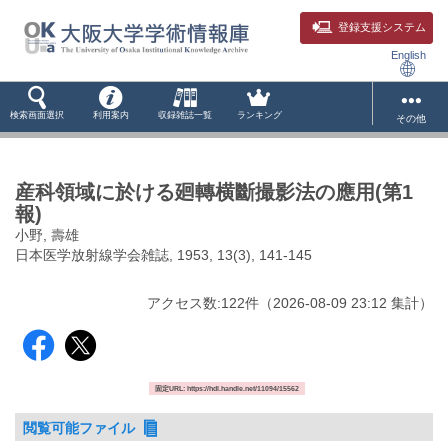
登録支援システム
English
検索画面選択
利用案内
収録雑誌一覧
ランキング
その他
産科領域に於ける廻轉横斷撮影法の應用(第1
報)
小野, 壽雄
日本医学放射線学会雑誌, 1953, 13(3), 141-145
アクセス数:
122
件
（
2026-08-09
23:12 集計
）
固定URL: https://hdl.handle.net/11094/15562
閲覧可能ファイル