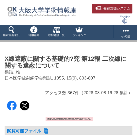
登録支援システム
English
検索画面選択
利用案内
収録雑誌一覧
ランキング
その他
X線遮蔽に關する基礎的?究 第12報 二次線に
關する遮蔽について
橋詰, 雅
日本医学放射線学会雑誌, 1955, 15(9), 803-807
アクセス数:
367
件
（
2026-08-08
19:28 集計
）
固定URL: https://hdl.handle.net/11094/15767
閲覧可能ファイル