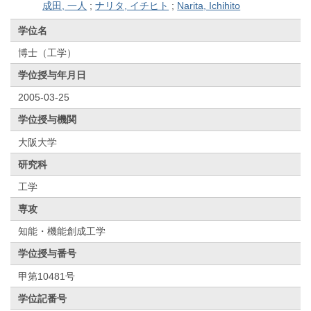
成田, 一人
;
ナリタ, イチヒト
;
Narita, Ichihito
学位名
博士（工学）
学位授与年月日
2005-03-25
学位授与機関
大阪大学
研究科
工学
専攻
知能・機能創成工学
学位授与番号
甲第10481号
学位記番号