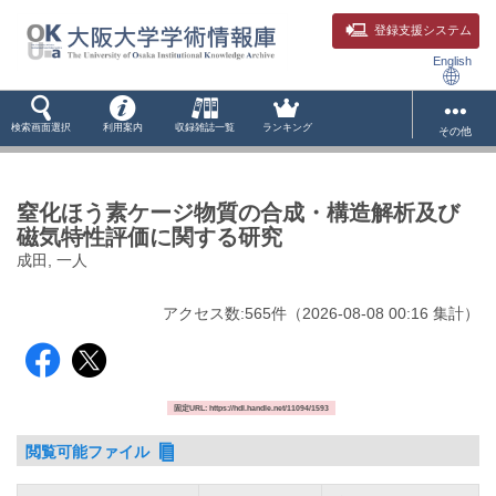
登録支援システム
English
検索画面選択
利用案内
収録雑誌一覧
ランキング
その他
窒化ほう素ケージ物質の合成・構造解析及び
磁気特性評価に関する研究
成田, 一人
アクセス数:
565
件
（
2026-08-08
00:16 集計
）
固定URL: https://hdl.handle.net/11094/1593
閲覧可能ファイル