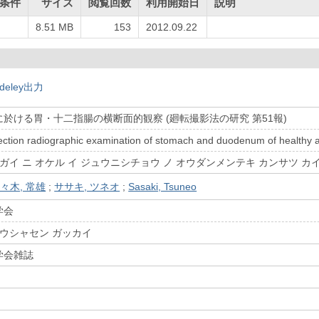
条件
サイズ
閲覧回数
利用開始日
説明
8.51 MB
153
2012.09.22
deley出力
於ける胃・十二指腸の横断面的観察 (廻転撮影法の研究 第51報)
ection radiographic examination of stomach and duodenum of healthy ad
ガイ ニ オケル イ ジュウニシチョウ ノ オウダンメンテキ カンサツ カ
々木, 常雄
;
ササキ, ツネオ
;
Sasaki, Tsuneo
学会
ホウシャセン ガッカイ
学会雑誌