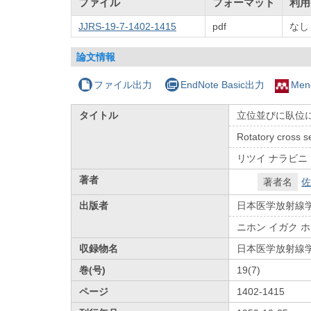
ファイル
フォーマット
利用
JJRS-19-7-1402-1415
pdf
なし
論文情報
ファイル出力
EndNote Basic出力
Men
タイトル
立位並びに臥位に
Rotatory cross s
リツイ ナラビニ 
著者
著者名
佐
出版者
日本医学放射線
ニホン イガク 
収録物名
日本医学放射線
巻(号)
19(7)
ページ
1402-1415