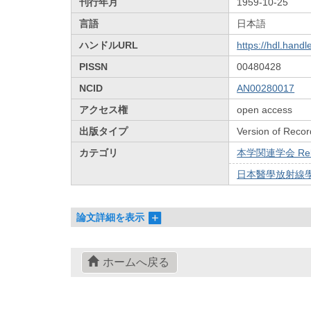
刊行年月
1959-10-25
言語
日本語
ハンドルURL
https://hdl.hand
PISSN
00480428
NCID
AN00280017
アクセス権
open access
出版タイプ
Version of Recor
カテゴリ
本学関連学会 Relat
日本醫學放射線學會雜
論文詳細を表示
ホームへ戻る