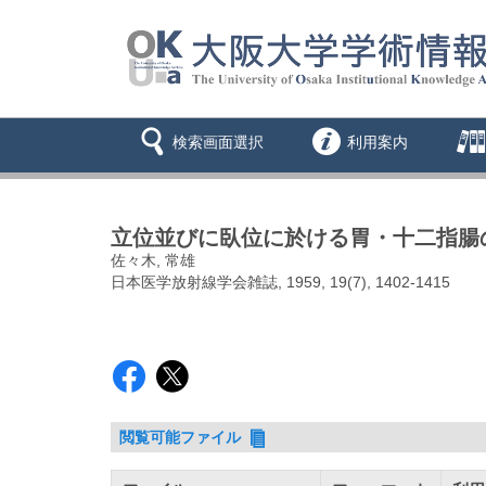
検索画面選択
利用案内
立位並びに臥位に於ける胃・十二指腸の横
佐々木, 常雄
日本医学放射線学会雑誌, 1959, 19(7), 1402-1415
閲覧可能ファイル