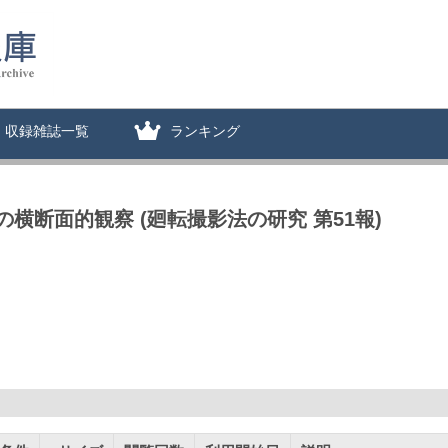
収録雑誌一覧
ランキング
断面的観察 (廻転撮影法の研究 第51報)