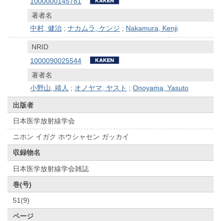
1000000145781
著者名
中村, 健治
;
ナカムラ, ケンジ
;
Nakamura, Kenji
NRID
1000090025544
著者名
小野山, 靖人
;
オノヤマ, ヤスト
;
Onoyama, Yasuto
出版者
日本医学放射線学会
ニホン イガク ホウシャセン ガッカイ
収録物名
日本医学放射線学会雑誌
巻(号)
51(9)
ページ