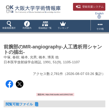
登録支援システム
English
検索画面選択
利用案内
収録雑誌一覧
ランキング
その他
前腕部のMR-angiography-人工透析用シャン
トの描出-
中塚, 春樹; 椿本, 光男; 橋本, 博美 他
日本医学放射線学会雑誌, 1991, 51(9), 1105-1107
アクセス数:
2,781
件
（
2026-08-07
03:26 集計
）
固定URL: https://hdl.handle.net/11094/17165
閲覧可能ファイル