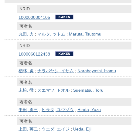
NRID
1000000304105
著者名
丸田, 力
;
マルタ, ツトム
;
Maruta, Tsutomu
NRID
1000060122438
著者名
楢林, 勇
;
ナラバヤシ, イサム
;
Narabayashi, Isamu
著者名
末松, 徹
;
スエマツ, トオル
;
Suematsu, Toru
著者名
平田, 勇三
;
ヒラタ, ユウゾウ
;
Hirata, Yuzo
著者名
上田, 英二
;
ウエダ, エイジ
;
Ueda, Eiji