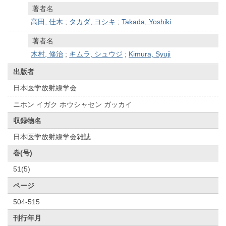
著者名
高田, 佳木
;
タカダ, ヨシキ
;
Takada, Yoshiki
著者名
木村, 修治
;
キムラ, シュウジ
;
Kimura, Syuji
出版者
日本医学放射線学会
ニホン イガク ホウシャセン ガッカイ
収録物名
日本医学放射線学会雑誌
巻(号)
51(5)
ページ
504-515
刊行年月