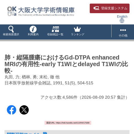
登録支援システム
English
検索画面選択
利用案内
収録雑誌一覧
ランキング
その他
肺・縦隔腫瘍におけるGd-DTPA enhanced
MRIの有用性-early T1WIとdelayed T1WIの比
較-
丸田, 力; 楢林, 勇; 末松, 徹 他
日本医学放射線学会雑誌, 1991, 51(5), 504-515
アクセス数:
4,586
件
（
2026-08-09
20:57 集計
）
固定URL: https://hdl.handle.net/11094/17688