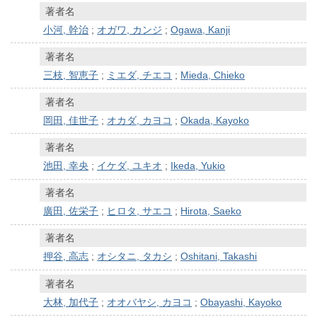
著者名
小河, 幹治
;
オガワ, カンジ
;
Ogawa, Kanji
著者名
三枝, 智恵子
;
ミエダ, チエコ
;
Mieda, Chieko
著者名
岡田, 佳世子
;
オカダ, カヨコ
;
Okada, Kayoko
著者名
池田, 幸央
;
イケダ, ユキオ
;
Ikeda, Yukio
著者名
廣田, 佐栄子
;
ヒロタ, サエコ
;
Hirota, Saeko
著者名
押谷, 高志
;
オシタニ, タカシ
;
Oshitani, Takashi
著者名
大林, 加代子
;
オオバヤシ, カヨコ
;
Obayashi, Kayoko