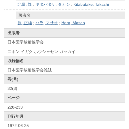
北畠, 隆
;
キタバタケ, タカシ
;
Kitabatake, Takashi
著者名
原, 正雄
;
ハラ, マサオ
;
Hara, Masao
出版者
日本医学放射線学会
ニホン イガク ホウシャセン ガッカイ
収録物名
日本医学放射線学会雑誌
巻(号)
32(3)
ページ
228-233
刊行年月
1972-06-25