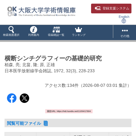
登録支援システム
English
検索画面選択
利用案内
収録雑誌一覧
ランキング
その他
横断シンチグラフィーの基礎的研究
栢森, 亮; 北畠, 隆; 原, 正雄
日本医学放射線学会雑誌, 1972, 32(3), 228-233
アクセス数:
134
件
（
2026-08-07
03:01 集計
）
固定URL: https://hdl.handle.net/11094/17804
閲覧可能ファイル