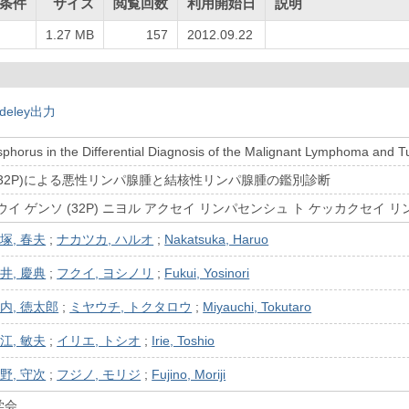
条件
サイズ
閲覧回数
利用開始日
説明
1.27 MB
157
2012.09.22
deley出力
phorus in the Differential Diagnosis of the Malignant Lymphoma and 
32P)による悪性リンパ腺腫と結核性リンパ腺腫の鑑別診断
イ ゲンソ (32P) ニヨル アクセイ リンパセンシュ ト ケッカクセイ 
塚, 春夫
;
ナカツカ, ハルオ
;
Nakatsuka, Haruo
井, 慶典
;
フクイ, ヨシノリ
;
Fukui, Yosinori
内, 徳太郎
;
ミヤウチ, トクタロウ
;
Miyauchi, Tokutaro
江, 敏夫
;
イリエ, トシオ
;
Irie, Toshio
野, 守次
;
フジノ, モリジ
;
Fujino, Moriji
学会