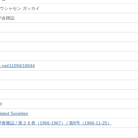
ホウシャセン ガッカイ
学会雑誌
le.net/11094/18044
d
ed Societies
誌 / 第２６巻（1966-1967） / 第8号（1966-11-25）