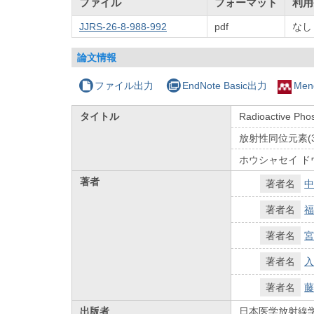
ファイル
フォーマット
利用
JJRS-26-8-988-992
pdf
なし
論文情報
ファイル出力
EndNote Basic出力
Men
タイトル
Radioactive Phos
放射性同位元素(
ホウシャセイ ドウ
著者
著者名
中
著者名
福
著者名
宮
著者名
入
著者名
藤
出版者
日本医学放射線