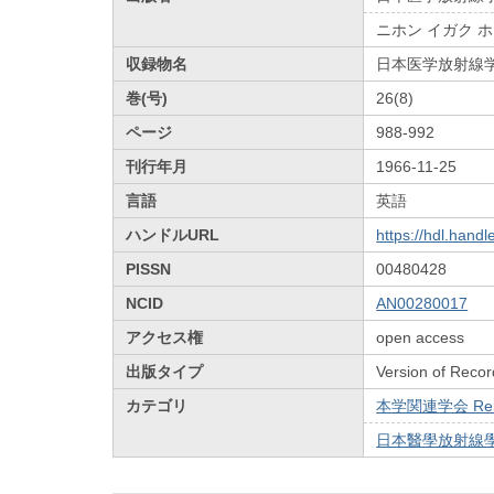
ニホン イガク 
収録物名
日本医学放射線
巻(号)
26(8)
ページ
988-992
刊行年月
1966-11-25
言語
英語
ハンドルURL
https://hdl.hand
PISSN
00480428
NCID
AN00280017
アクセス権
open access
出版タイプ
Version of Recor
カテゴリ
本学関連学会 Relat
日本醫學放射線學會雜