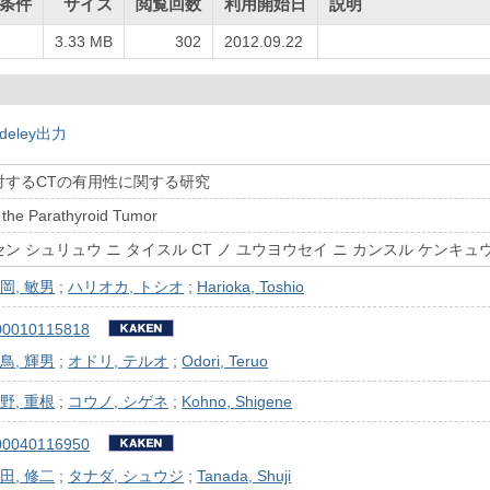
条件
サイズ
閲覧回数
利用開始日
説明
3.33 MB
302
2012.09.22
deley出力
対するCTの有用性に関する研究
 the Parathyroid Tumor
ン シュリュウ ニ タイスル CT ノ ユウヨウセイ ニ カンスル ケンキュ
岡, 敏男
;
ハリオカ, トシオ
;
Harioka, Toshio
00010115818
鳥, 輝男
;
オドリ, テルオ
;
Odori, Teruo
野, 重根
;
コウノ, シゲネ
;
Kohno, Shigene
00040116950
田, 修二
;
タナダ, シュウジ
;
Tanada, Shuji