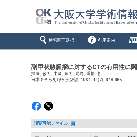
検索画面選択
利用案内
副甲状腺腫瘤に対するCTの有用性に
播岡, 敏男; 小鳥, 輝男; 光野, 重根 他
日本医学放射線学会雑誌, 1984, 44(7), 948-955
閲覧可能ファイル