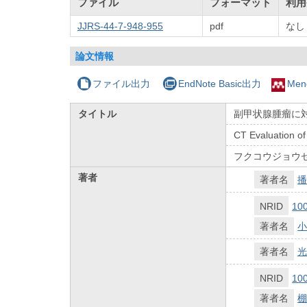
ファイル
フォーマット
利用
JJRS-44-7-948-955
pdf
なし
論文情報
ファイル出力
EndNote Basic出力
Men
タイトル
副甲状腺腫瘤に
CT Evaluation of
フクコウジョウセ
著者
著者名
播
NRID
10
著者名
小
著者名
光
NRID
10
著者名
棚