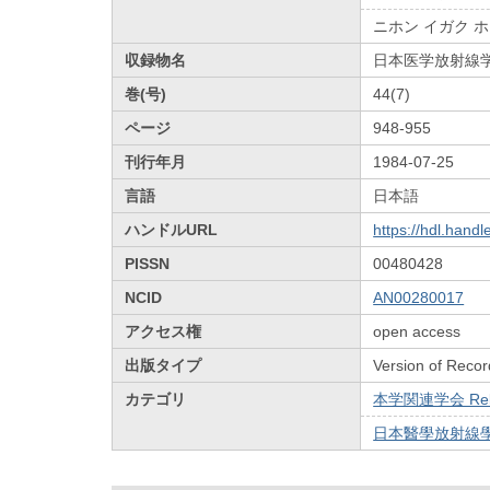
ニホン イガク 
収録物名
日本医学放射線
巻(号)
44(7)
ページ
948-955
刊行年月
1984-07-25
言語
日本語
ハンドルURL
https://hdl.hand
PISSN
00480428
NCID
AN00280017
アクセス権
open access
出版タイプ
Version of Recor
カテゴリ
本学関連学会 Relat
日本醫學放射線學會雜