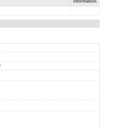
information
ウ