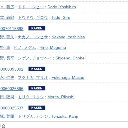
々, 義広
;
ドド, ヨシヒロ
;
Dodo, Yoshihiro
堂, 義郎
;
トウドウ, ギロウ
;
Todo, Giro
00070115898
野, 善久
;
ナカノ, ヨシヒサ
;
Nakano, Yoshihisa
野, 恵
;
ヒノ, メグム
;
Hino, Megumu
野, 長平
;
シゲノ, チョウヘイ
;
Shigeno, Chohei
00000093302
永, 仁夫
;
フクナガ, マサオ
;
Fukunaga, Masao
00060026896
田, 陸司
;
モリタ, リクシ
;
Morita, Rikushi
00000025537
塚, 莞爾
;
トリヅカ, カンジ
;
Torizuka, Kanji
学会