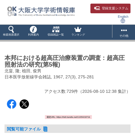
登録支援システム
English
検索画面選択
利用案内
収録雑誌一覧
ランキング
その他
本邦における超高圧治療装置の調査 : 超高圧
照射法の研究(第5報)
北畠, 隆; 植田, 俊男
日本医学放射線学会雑誌, 1967, 27(3), 275-281
アクセス数:
729
件
（
2026-08-10
12:38 集計
）
固定URL: https://hdl.handle.net/11094/18716
閲覧可能ファイル