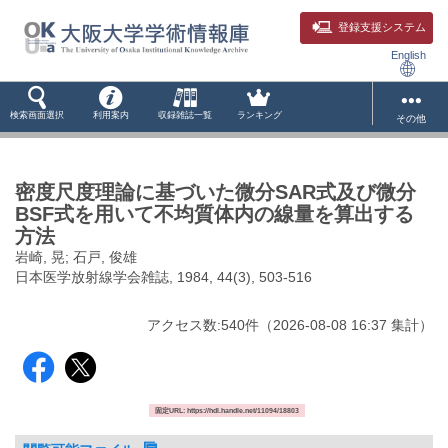
登録支援システム
English
検索画面選択
利用案内
収録雑誌一覧
ランキング
その他
密度尺度理論に基づいた微分SAR式及び微分
BSF式を用いて不均質体内の線量を算出する
方法
岩崎, 晃; 石戸, 俊雄
日本医学放射線学会雑誌, 1984, 44(3), 503-516
アクセス数:
540
件
（
2026-08-08
16:37 集計
）
固定URL: https://hdl.handle.net/11094/18803