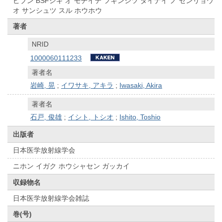
ビブン BSFシキ オ モチイテ フキンシツ タイナイ ノ センリョウ
オ サンシュツ スル ホウホウ
著者
NRID
1000060111233
著者名
岩崎, 晃
;
イワサキ, アキラ
;
Iwasaki, Akira
著者名
石戸, 俊雄
;
イシト, トシオ
;
Ishito, Toshio
出版者
日本医学放射線学会
ニホン イガク ホウシャセン ガッカイ
収録物名
日本医学放射線学会雑誌
巻(号)