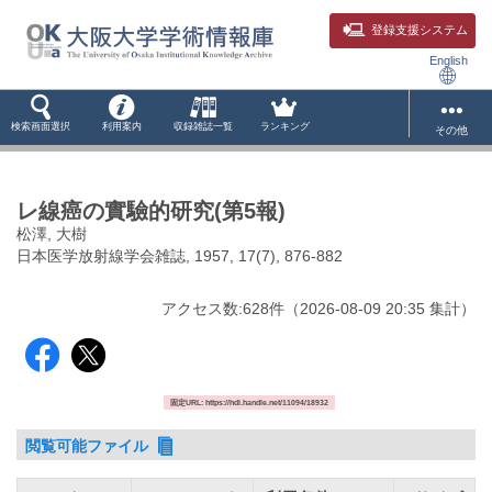
登録支援システム
English
検索画面選択
利用案内
収録雑誌一覧
ランキング
その他
レ線癌の實驗的研究(第5報)
松澤, 大樹
日本医学放射線学会雑誌, 1957, 17(7), 876-882
アクセス数:
628
件
（
2026-08-09
20:35 集計
）
固定URL: https://hdl.handle.net/11094/18932
閲覧可能ファイル