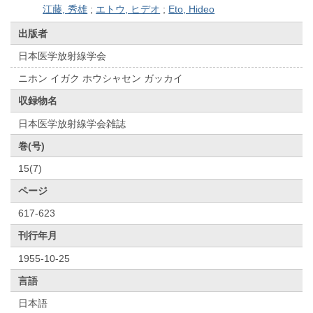
江藤, 秀雄
;
エトウ, ヒデオ
;
Eto, Hideo
出版者
日本医学放射線学会
ニホン イガク ホウシャセン ガッカイ
収録物名
日本医学放射線学会雑誌
巻(号)
15(7)
ページ
617-623
刊行年月
1955-10-25
言語
日本語