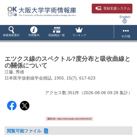
登録支援システム
English
検索画面選択
利用案内
収録雑誌一覧
ランキング
その他
エツクス線のスペクトル?度分布と吸收曲線と
の關係について
江藤, 秀雄
日本医学放射線学会雑誌, 1955, 15(7), 617-623
アクセス数:
351
件
（
2026-08-06
09:28 集計
）
固定URL: https://hdl.handle.net/11094/19130
閲覧可能ファイル