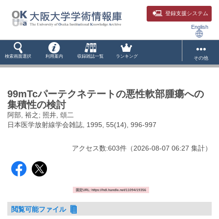
登録支援システム
English
検索画面選択
利用案内
収録雑誌一覧
ランキング
その他
99mTcパーテクネテートの悪性軟部腫瘍への
集積性の検討
阿部, 裕之; 照井, 頌二
日本医学放射線学会雑誌, 1995, 55(14), 996-997
アクセス数:
603
件
（
2026-08-07
06:27 集計
）
固定URL: https://hdl.handle.net/11094/19356
閲覧可能ファイル