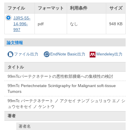
ファイル
フォーマット
利用条件
サイズ
JJRS-55-
14-996-
pdf
なし
948 KB
997
論文情報
ファイル出力
EndNote Basic出力
Mendeley出力
タイトル
99mTcパーテクネテートの悪性軟部腫瘍への集積性の検討
99mTc Pertechnetate Scintigraphy for Malignant soft-tissue
Tumors
99mTc パーテクネテート ノ アクセイ ナンブ シュリョウ エノ シ
ュウセキセイ ノ ケントウ
著者
著者名