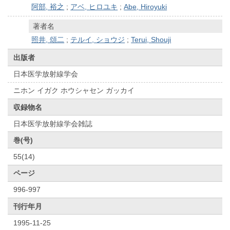
阿部, 裕之
;
アベ, ヒロユキ
;
Abe, Hiroyuki
著者名
照井, 頌二
;
テルイ, ショウジ
;
Terui, Shouji
出版者
日本医学放射線学会
ニホン イガク ホウシャセン ガッカイ
収録物名
日本医学放射線学会雑誌
巻(号)
55(14)
ページ
996-997
刊行年月
1995-11-25