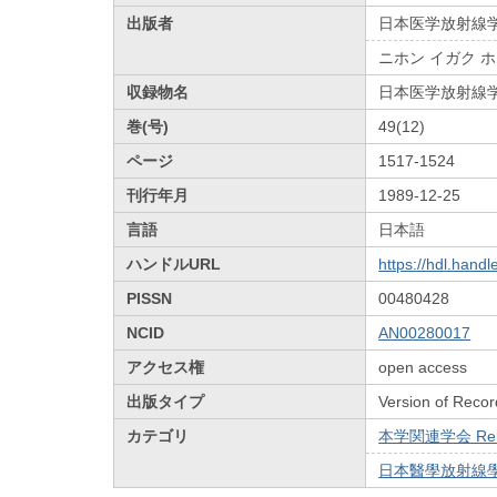
出版者
日本医学放射線
ニホン イガク 
収録物名
日本医学放射線
巻(号)
49(12)
ページ
1517-1524
刊行年月
1989-12-25
言語
日本語
ハンドルURL
https://hdl.hand
PISSN
00480428
NCID
AN00280017
アクセス権
open access
出版タイプ
Version of Recor
カテゴリ
本学関連学会 Relat
日本醫學放射線學會雜