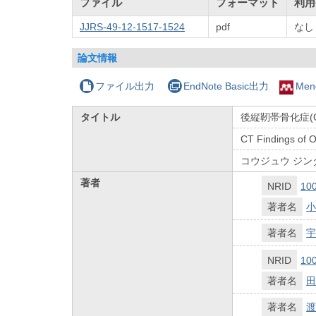
ファイル
フォーマット
利用
JJRS-49-12-1517-1524
pdf
なし
論文情報
ファイル出力
EndNote Basic出力
Men
タイトル
後縦靭帯骨化症(
CT Findings of O
コウジュウ ジンタ
著者
NRID
10
著者名
小
著者名
宇
NRID
10
著者名
田
著者名
渡