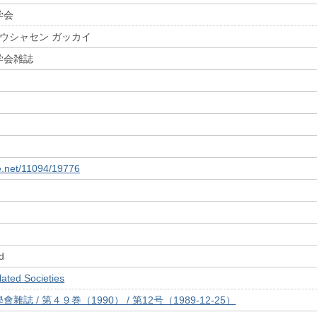
学会
ホウシャセン ガッカイ
学会雑誌
le.net/11094/19776
d
ed Societies
誌 / 第４９巻（1990） / 第12号（1989-12-25）