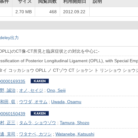
条件
サイズ
閲覧回数
利用開始日
説明
2.70 MB
468
2012.09.22
deley出力
OPLL)のCT像-CT所見と臨床症状との対比を中心に-
ssification of Posterior Longitudinal Ligament (OPLL), with Special Em
イ コッカショウ OPLL ノ CTゾウ CT ショケン ト リンショウ ショウ
00000169335
野, 誠治
;
オノ, セイジ
;
Ono, Seiji
和田, 収
;
ウワダ, オサム
;
Uwada, Osamu
00060150439
村, 正三
;
タムラ, ショウゾウ
;
Tamura, Shozo
邊, 克司
;
ワタナベ, カツシ
;
Watanebe, Katsushi