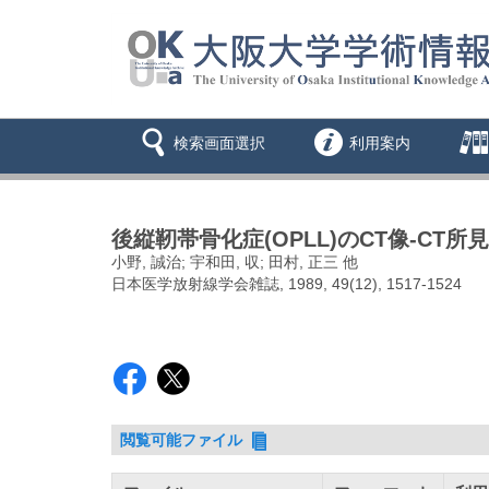
検索画面選択
利用案内
後縦靭帯骨化症(OPLL)のCT像-CT
小野, 誠治; 宇和田, 収; 田村, 正三 他
日本医学放射線学会雑誌, 1989, 49(12), 1517-1524
閲覧可能ファイル