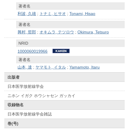
著者名
利波, 久雄
;
トナミ, ヒサオ
;
Tonami, Hisao
著者名
興村, 哲郎
;
オキムラ, テツロウ
;
Okimura, Tetsuro
NRID
1000060019966
著者名
山本, 達
;
ヤマモト, イタル
;
Yamamoto, Itaru
出版者
日本医学放射線学会
ニホン イガク ホウシャセン ガッカイ
収録物名
日本医学放射線学会雑誌
巻(号)