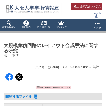
登録支援システム
English
検索画面選択
利用案内
収録雑誌一覧
ランキング
その他
大規模集積回路のレイアウト合成手法に関す
る研究
福井, 正博
アクセス数:
308
件
（
2026-08-07
08:52 集計
）
固定URL: https://doi.org/10.11501/3155637
閲覧可能ファイル