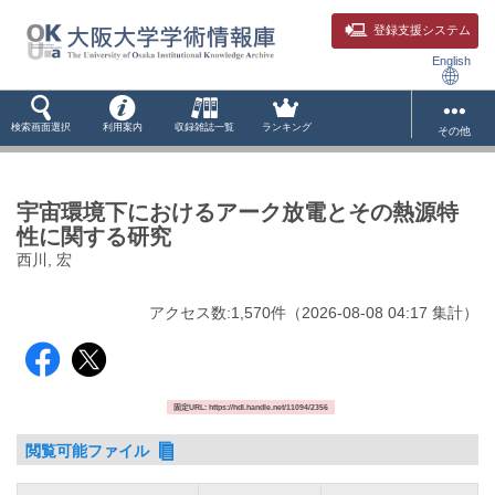
登録支援システム
English
検索画面選択
利用案内
収録雑誌一覧
ランキング
その他
宇宙環境下におけるアーク放電とその熱源特
性に関する研究
西川, 宏
アクセス数:
1,570
件
（
2026-08-08
04:17 集計
）
固定URL: https://hdl.handle.net/11094/2356
閲覧可能ファイル