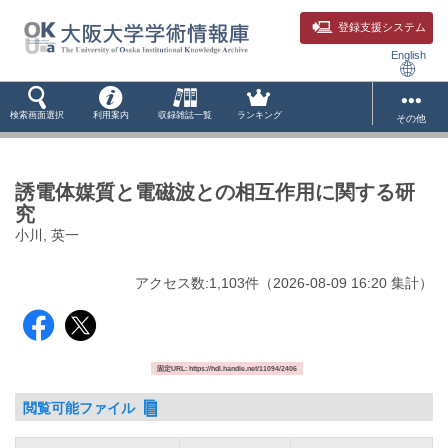
登録支援システム
English
検索画面選択
利用案内
収録雑誌一覧
ランキング
その他
誘電体媒質と電磁波との相互作用に関する研
究
小川, 英一
アクセス数:
1,103
件
（
2026-08-09
16:20 集計
）
固定URL: https://hdl.handle.net/11094/2406
閲覧可能ファイル