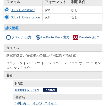
ファイル
フォーマット
利用条件
03071_Abstract
pdf
なし
03071_Dissertation
pdf
なし
論文情報
ファイル出力
EndNote Basic出力
Mendeley出力
タイトル
誘電体媒質と電磁波との相互作用に関する研究
ユウデンタイ バイシツ ト デンジハ ト ノ ソウゴ サヨウ ニ カン
スル ケンキュウ
著者
NRID
1000080288969
著者名
小川, 英一
;
オガワ, エイイチ