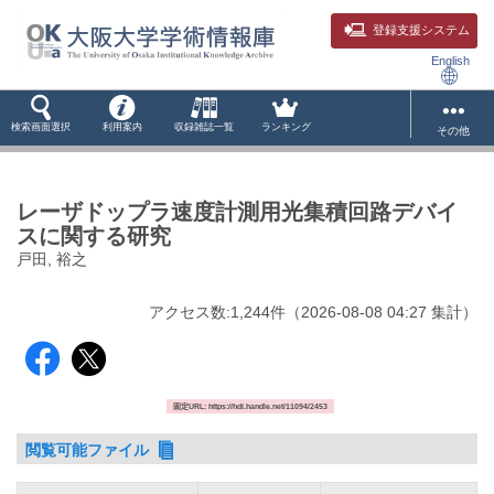
登録支援システム
English
検索画面選択
利用案内
収録雑誌一覧
ランキング
その他
レーザドップラ速度計測用光集積回路デバイ
スに関する研究
戸田, 裕之
アクセス数:
1,244
件
（
2026-08-08
04:27 集計
）
固定URL: https://hdl.handle.net/11094/2453
閲覧可能ファイル