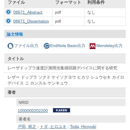
ファイル
フォーマット
利用条件
08671_Abstract
pdf
なし
08671_Dissertation
pdf
なし
論文情報
ファイル出力
EndNote Basic出力
Mendeley出力
タイトル
レーザドップラ速度計測用光集積回路デバイスに関する研究
レザー ドップラ ソクド ケイソクヨウ ヒカリ シュウセキ カイロ
デバイス ニ カンスル ケンキュウ
著者
NRID
1000000202200
著者名
戸田, 裕之
;
トダ, ヒロユキ
;
Toda, Hiroyuki