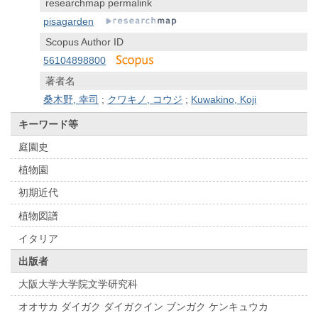
researchmap permalink
pisagarden
Scopus Author ID
56104898800
著者名
桑木野, 幸司
;
クワキノ, コウジ
;
Kuwakino, Koji
キーワード等
庭園史
植物園
初期近代
植物図譜
イタリア
出版者
大阪大学大学院文学研究科
オオサカ ダイガク ダイガクイン ブンガク ケンキュウカ