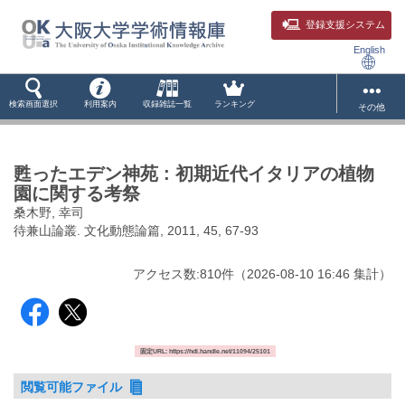
登録支援システム
English
検索画面選択
利用案内
収録雑誌一覧
ランキング
その他
甦ったエデン神苑 : 初期近代イタリアの植物
園に関する考祭
桑木野, 幸司
待兼山論叢. 文化動態論篇, 2011, 45, 67-93
アクセス数:
810
件
（
2026-08-10
16:46 集計
）
固定URL: https://hdl.handle.net/11094/25101
閲覧可能ファイル