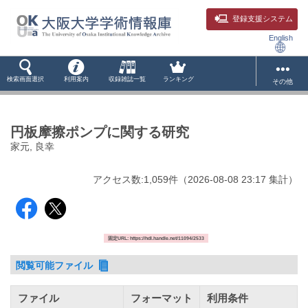
登録支援システム
English
検索画面選択
利用案内
収録雑誌一覧
ランキング
その他
円板摩擦ポンプに関する研究
家元, 良幸
アクセス数:
1,059
件
（
2026-08-08
23:17 集計
）
固定URL: https://hdl.handle.net/11094/2533
閲覧可能ファイル
ファイル
フォーマット
利用条件