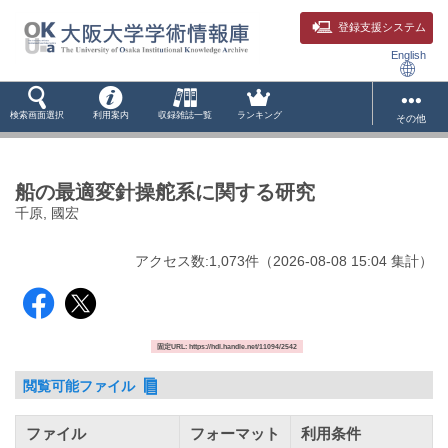
登録支援システム
English
検索画面選択
利用案内
収録雑誌一覧
ランキング
その他
船の最適変針操舵系に関する研究
千原, 國宏
アクセス数:
1,073
件
（
2026-08-08
15:04 集計
）
固定URL: https://hdl.handle.net/11094/2542
閲覧可能ファイル
ファイル
フォーマット
利用条件