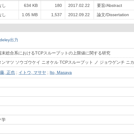
なし
634 KB
180
2017.02.22
要旨/Abstract
なし
1.05 MB
1,537
2012.09.22
論文/Dissertation
deley出力
端末総合系におけるTCPスループットの上限値に関する研究
ンマツ ソウゴウケイ ニオケル TCPスループット ノ ジョウゲンチ ニ
藤, 正也
;
イトウ, マサヤ
;
Ito, Masaya
）
ク学