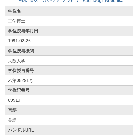
柏木, 宣久
;
カシワギ, ノブヒサ
;
Kashiwagi, Nobuhisa
学位名
工学博士
学位授与年月日
1991-02-26
学位授与機関
大阪大学
学位授与番号
乙第05291号
学位記番号
09519
言語
英語
ハンドルURL