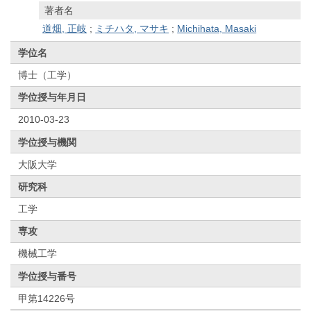
著者名
道畑, 正岐
;
ミチハタ, マサキ
;
Michihata, Masaki
学位名
博士（工学）
学位授与年月日
2010-03-23
学位授与機関
大阪大学
研究科
工学
専攻
機械工学
学位授与番号
甲第14226号