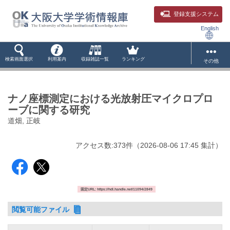
登録支援システム
English
検索画面選択
利用案内
収録雑誌一覧
ランキング
その他
ナノ座標測定における光放射圧マイクロプロ
ーブに関する研究
道畑, 正岐
アクセス数:
373
件
（
2026-08-06
17:45 集計
）
固定URL: https://hdl.handle.net/11094/2849
閲覧可能ファイル