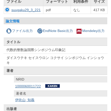
ファイル
フォーマット
利用条件
サイズ
suugaku29_3_221
pdf
なし
417 KB
論文情報
ファイル出力
EndNote Basic出力
Mendeley出力
タイトル
代数的整数論国際シンポジウム印象記
ダイスウテキ セイスウロン コクサイ シンポジウム インショウ
キ
著者
NRID
1000060011722
著者名
伊吹山, 知義
出版者