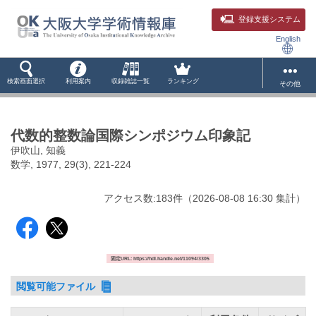
登録支援システム
English
検索画面選択
利用案内
収録雑誌一覧
ランキング
その他
代数的整数論国際シンポジウム印象記
伊吹山, 知義
数学, 1977, 29(3), 221-224
アクセス数:
183
件
（
2026-08-08
16:30 集計
）
固定URL: https://hdl.handle.net/11094/3305
閲覧可能ファイル