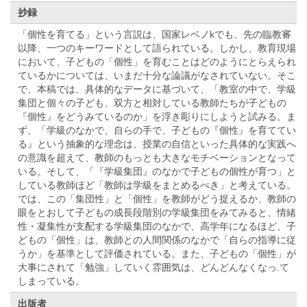
抄録
「個性を育てる」という言説は、国家レベノkでも、先の臨教審
以降、一つのキーワードとして語られている。しかし、教育現場
において、子どもの「個性」を育むことはどのようにとらえられ
ているかについては、いまだ十分な論議がなされていない。そこ
で、本稿では、具体的なデータに基づいて、「教室の中で、学級
集団と個々の子ども、双方と相対している教師たちが子どもの
『個性』をどうみているのか」を浮き彫りにしようと試みる。ま
ず、「学級のなかで、自らの手で、子どもの『個性』を育ててい
る』という抽象的な理念は、授業の自信といった具体的な実践へ
の意識を超えて、教師のもっとも大きなモチベーションとなって
いる。そして、「『学級集団』のなかで子どもの個性が育つ」と
している教師ほど「教師は学級をまとめるべき」と考えている。
では、この「集団性」と「個性」を教師がどう捉えるか、教師の
眼をとおして子どもの成長段階別の学級集団をみてみると、情緒
性・凝集性が支配する学級集団のなかで、高学年になるほど、子
どもの「個性」は、教師との人間関係のなかで「自らの指導に従
うか」を基準として評価されている。また、子どもの「個性」が
大事にされて「勉強」していく雰囲気は、どんどんなくなっ.て
しまっている。
出版者