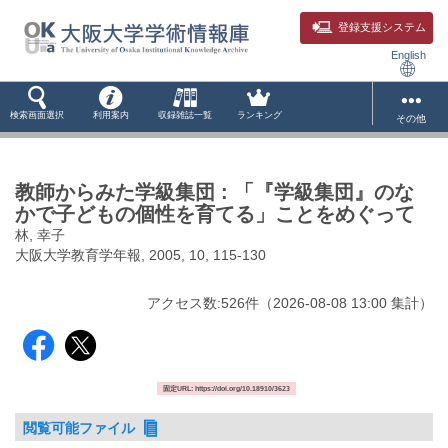
登録支援システム
English
検索画面選択
利用案内
収録雑誌一覧
ランキング
その他
教師からみた学級集団 : 「『学級集団』のな
かで子どもの個性を育てる」ことをめぐって
林, 幸子
大阪大学教育学年報, 2005, 10, 115-130
アクセス数:
526
件
（
2026-08-08
13:00 集計
）
固定URL: https://doi.org/10.18910/3623
閲覧可能ファイル