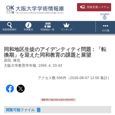
登録支援システム
English
検索画面選択
利用案内
収録雑誌一覧
ランキング
その他
同和地区生徒のアイデンティティ問題 : 「転
換期」を迎えた同和教育の課題と展望
原田, 琢也
大阪大学教育学年報, 1999, 4, 33-43
アクセス数:
595
件
（
2026-08-07
12:00 集計
）
固定URL: https://doi.org/10.18910/3681
閲覧可能ファイル