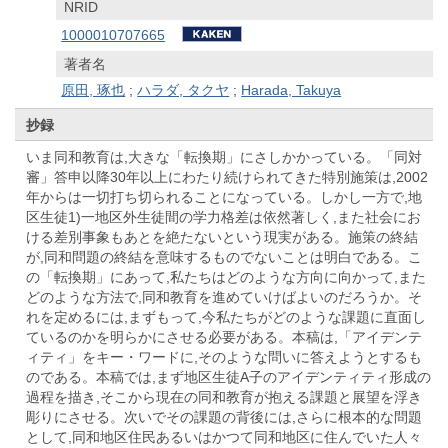
NRID
1000010707665
著者名
原田, 琢也
;
ハラダ, タクヤ
;
Harada, Takuya
抄録
いま同和教育は,大きな「転換期」にさしかかっている。「同対
審」答申以降30年以上にわたり続けられてきた特別施策は,2002
年からは一切打ち切られることになっている。しかし一方で,地
区生徒1)一地区外生徒間の学力格差は依然著しく,また社会にお
ける差別事象もあとを絶たないという現実がある。施策の終結
が,同和問題の終結を意味するものでないことは明白である。こ
の「転換期」にあって,私たちはどのような方向に向かって,また
どのような方法で,同和教育を進めていけばよいのだろうか。そ
れを定めるには,まずもって,今私たちがどのような課題に直面し
ているのかを明らかにさせる必要がある。本稿は,「アイデンテ
ィティ」をキー・ワードに,そのような問いに答えようとするも
のである。本稿では,まず地区生徒A子のアイデンティティ形成の
過程を描き,そこから現在の同和教育が抱える課題と展望を浮き
彫りにさせる。次いでその課題の背後には,さらに根本的な問題
として,同和地区住民あるいはかつて同和地区に住んでいた人々