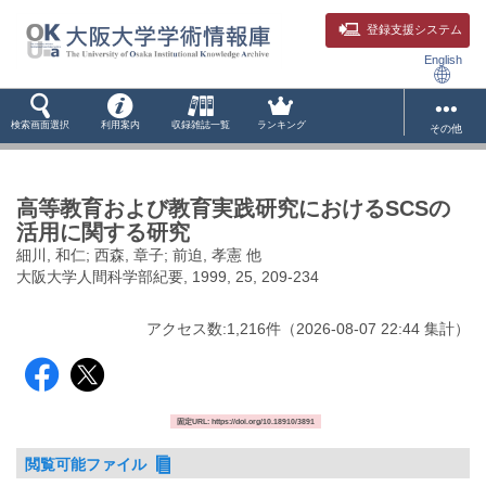
登録支援システム
English
検索画面選択
利用案内
収録雑誌一覧
ランキング
その他
高等教育および教育実践研究におけるSCSの
活用に関する研究
細川, 和仁; 西森, 章子; 前迫, 孝憲 他
大阪大学人間科学部紀要, 1999, 25, 209-234
アクセス数:
1,216
件
（
2026-08-07
22:44 集計
）
固定URL: https://doi.org/10.18910/3891
閲覧可能ファイル