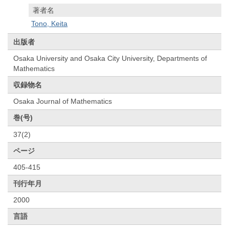
著者名
Tono, Keita
出版者
Osaka University and Osaka City University, Departments of
Mathematics
収録物名
Osaka Journal of Mathematics
巻(号)
37(2)
ページ
405-415
刊行年月
2000
言語