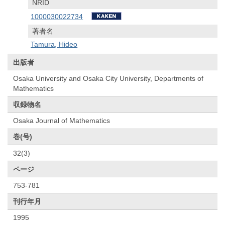
NRID
1000030022734
著者名
Tamura, Hideo
出版者
Osaka University and Osaka City University, Departments of
Mathematics
収録物名
Osaka Journal of Mathematics
巻(号)
32(3)
ページ
753-781
刊行年月
1995