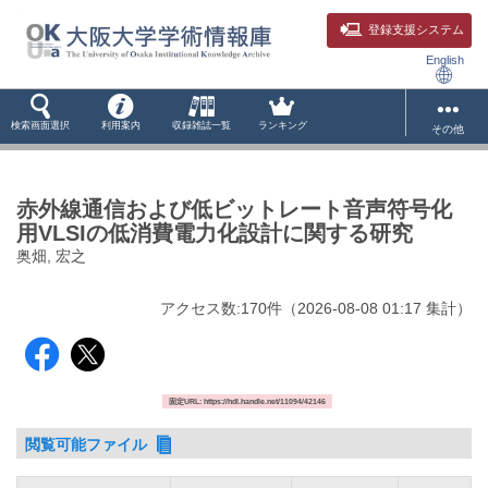
登録支援システム
English
検索画面選択
利用案内
収録雑誌一覧
ランキング
その他
赤外線通信および低ビットレート音声符号化
用VLSIの低消費電力化設計に関する研究
奥畑, 宏之
アクセス数:
170
件
（
2026-08-08
01:17 集計
）
固定URL: https://hdl.handle.net/11094/42146
閲覧可能ファイル