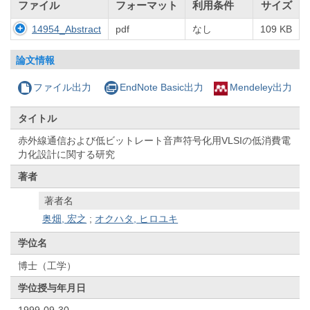
ファイル
フォーマット
利用条件
サイズ
14954_Abstract
pdf
なし
109 KB
論文情報
ファイル出力
EndNote Basic出力
Mendeley出力
タイトル
赤外線通信および低ビットレート音声符号化用VLSIの低消費電
力化設計に関する研究
著者
著者名
奥畑, 宏之
;
オクハタ, ヒロユキ
学位名
博士（工学）
学位授与年月日
1999-09-30