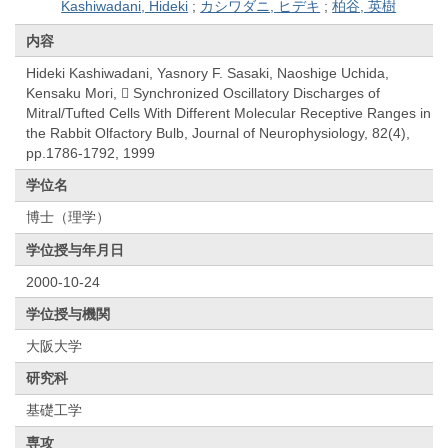
Kashiwadani, Hideki
;
カシワダニ, ヒデキ
;
柏谷, 英樹
内容
Hideki Kashiwadani, Yasnory F. Sasaki, Naoshige Uchida,
Kensaku Mori,  Synchronized Oscillatory Discharges of
Mitral/Tufted Cells With Different Molecular Receptive Ranges in
the Rabbit Olfactory Bulb, Journal of Neurophysiology, 82(4),
pp.1786-1792, 1999
学位名
博士（理学）
学位授与年月日
2000-10-24
学位授与機関
大阪大学
研究科
基礎工学
専攻