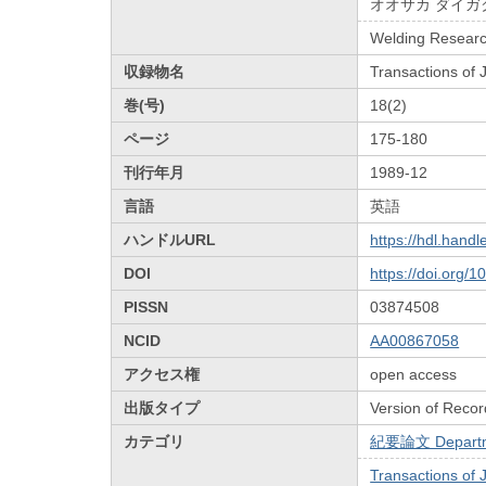
オオサカ ダイガ
Welding Research
収録物名
Transactions of
巻(号)
18(2)
ページ
175-180
刊行年月
1989-12
言語
英語
ハンドルURL
https://hdl.hand
DOI
https://doi.org/
PISSN
03874508
NCID
AA00867058
アクセス権
open access
出版タイプ
Version of Recor
カテゴリ
紀要論文 Departmen
Transactions of 