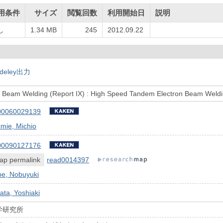
用条件
サイズ
閲覧回数
利用開始日
説明
し
1.34 MB
245
2012.09.22
deley出力
 Beam Welding (Report IX) : High Speed Tandem Electron Beam Weldi
00060029139
mie, Michio
00090127176
ap permalink
read0014397
be, Nobuyuki
ata, Yoshiaki
学研究所