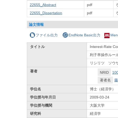
22655_Abstract
pdf
22655_Dissertation
pdf
論文情報
ファイル出力
EndNote Basic出力
Men
タイトル
Interest-Rate Co
利子率操作ルー
リシリツ ソウ
著者
NRID
10
著者名
藤
学位名
博士（経済学）
学位授与年月日
2009-03-24
学位授与機関
大阪大学
研究科
経済学