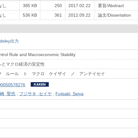
なし
385 KB
250
2017.02.22
要旨/Abstract
なし
536 KB
361
2012.09.22
論文/Dissertation
deley出力
ntrol Rule and Macroeconomic Stability
ルとマクロ経済の安定性
サ ルール ト マクロ ケイザイ ノ アンテイセイ
00050578276
崎, 聖也
;
フジサキ, セイヤ
;
Fujisaki, Seiya