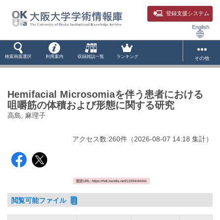
登録支援システム
English
検索画面選択
利用案内
収録雑誌一覧
ランキング
その他
Hemifacial Microsomiaを伴う患者における
咀嚼筋の体積および形態に関する研究
高島, 麻理子
アクセス数:
260
件
（
2026-08-07
14:18 集計
）
固定URL: https://hdl.handle.net/11094/44441
閲覧可能ファイル