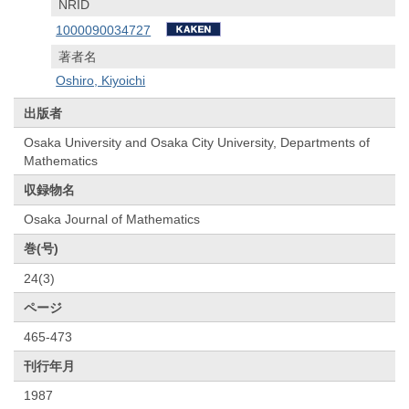
NRID
1000090034727
著者名
Oshiro, Kiyoichi
出版者
Osaka University and Osaka City University, Departments of
Mathematics
収録物名
Osaka Journal of Mathematics
巻(号)
24(3)
ページ
465-473
刊行年月
1987