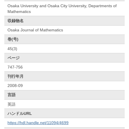
Osaka University and Osaka City University, Departments of
Mathematics
収録物名
Osaka Journal of Mathematics
巻(号)
45(3)
ページ
747-756
刊行年月
2008-09
言語
英語
ハンドルURL
https://hdl.handle.net/11094/4699