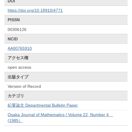
DOI
https://doi.org/10.18910/4771
PISSN
00306126
NCID
AA00765910
アクセス権
open access
出版タイプ
Version of Record
カテゴリ
紀要論文 Departmental Bulletin Paper
Osaka Journal of Mathematics / Volume 22, Number 4
(1985）