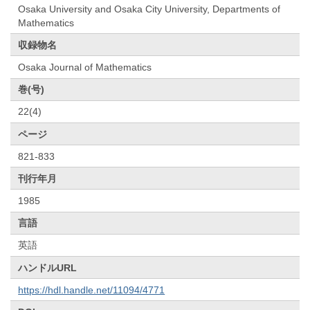
Osaka University and Osaka City University, Departments of
Mathematics
収録物名
Osaka Journal of Mathematics
巻(号)
22(4)
ページ
821-833
刊行年月
1985
言語
英語
ハンドルURL
https://hdl.handle.net/11094/4771