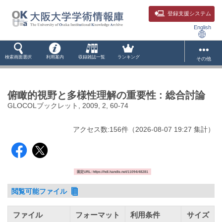
登録支援システム
English
検索画面選択
利用案内
収録雑誌一覧
ランキング
その他
俯瞰的視野と多様性理解の重要性 : 総合討論
GLOCOLブックレット, 2009, 2, 60-74
アクセス数:
156
件
（
2026-08-07
19:27 集計
）
固定URL: https://hdl.handle.net/11094/48281
閲覧可能ファイル
ファイル
フォーマット
利用条件
サイズ