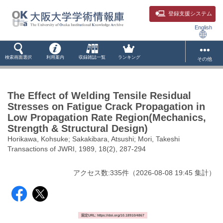
登録支援システム
English
検索画面選択
利用案内
収録雑誌一覧
ランキング
その他
The Effect of Welding Tensile Residual
Stresses on Fatigue Crack Propagation in
Low Propagation Rate Region(Mechanics,
Strength & Structural Design)
Horikawa, Kohsuke; Sakakibara, Atsushi; Mori, Takeshi
Transactions of JWRI, 1989, 18(2), 287-294
アクセス数:
335
件
（
2026-08-08
19:45 集計
）
固定URL: https://doi.org/10.18910/4867