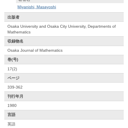
Miyanishi, Masayoshi
出版者
Osaka University and Osaka City University, Departments of
Mathematics
収録物名
Osaka Journal of Mathematics
巻(号)
17(2)
ページ
339-362
刊行年月
1980
言語
英語