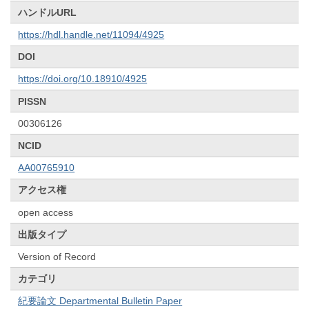
ハンドルURL
https://hdl.handle.net/11094/4925
DOI
https://doi.org/10.18910/4925
PISSN
00306126
NCID
AA00765910
アクセス権
open access
出版タイプ
Version of Record
カテゴリ
紀要論文 Departmental Bulletin Paper