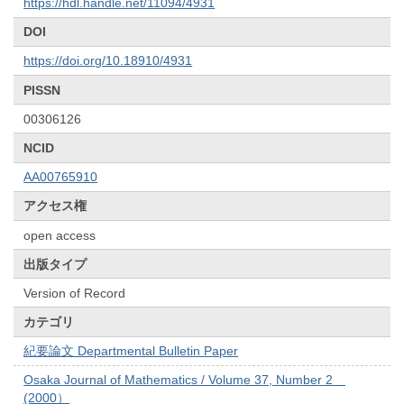
https://hdl.handle.net/11094/4931
DOI
https://doi.org/10.18910/4931
PISSN
00306126
NCID
AA00765910
アクセス権
open access
出版タイプ
Version of Record
カテゴリ
紀要論文 Departmental Bulletin Paper
Osaka Journal of Mathematics / Volume 37, Number 2
(2000）