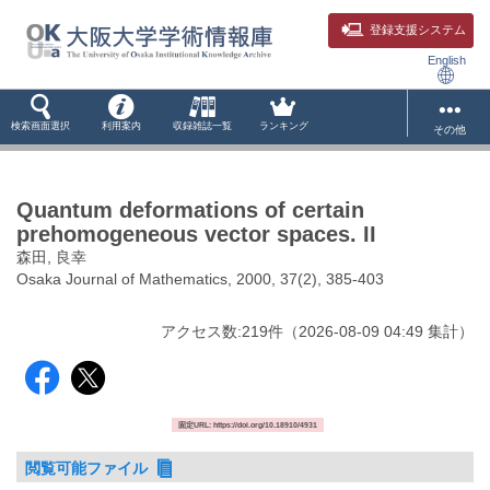
登録支援システム
English
検索画面選択
利用案内
収録雑誌一覧
ランキング
その他
Quantum deformations of certain
prehomogeneous vector spaces. II
森田, 良幸
Osaka Journal of Mathematics, 2000, 37(2), 385-403
アクセス数:
219
件
（
2026-08-09
04:49 集計
）
固定URL: https://doi.org/10.18910/4931
閲覧可能ファイル