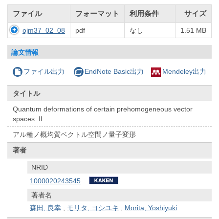
ファイル
フォーマット
利用条件
サイズ
ojm37_02_08
pdf
なし
1.51 MB
論文情報
ファイル出力
EndNote Basic出力
Mendeley出力
タイトル
Quantum deformations of certain prehomogeneous vector
spaces. II
アル種ノ概均質ベクトル空間ノ量子変形
著者
NRID
1000020243545
著者名
森田, 良幸
;
モリタ, ヨシユキ
;
Morita, Yoshiyuki