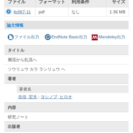
ファイル
フォーマット
利用条件
サイズ
ltc067-11
pdf
なし
1.36 MB
論文情報
ファイル出力
EndNote Basic出力
Mendeley出力
タイトル
層流から乱流へ
ソウリュウ カラ ランリュウ ヘ
著者
著者名
吉信, 宏夫
;
ヨシノブ, ヒロオ
内容
研究ノート
出版者