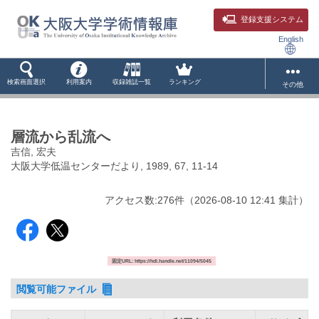
登録支援システム
English
検索画面選択
利用案内
収録雑誌一覧
ランキング
その他
層流から乱流へ
吉信, 宏夫
大阪大学低温センターだより, 1989, 67, 11-14
アクセス数:
276
件
（
2026-08-10
12:41 集計
）
固定URL: https://hdl.handle.net/11094/5045
閲覧可能ファイル