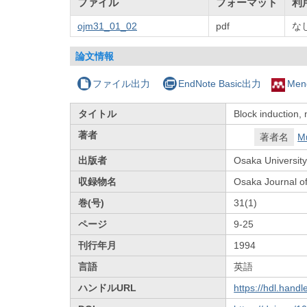
ファイル
フォーマット
利
ojm31_01_02
pdf
な
論文情報
ファイル出力
EndNote Basic出力
Men
タイトル
Block induction,
著者
著者名
M
出版者
Osaka University
収録物名
Osaka Journal o
巻(号)
31(1)
ページ
9-25
刊行年月
1994
言語
英語
ハンドルURL
https://hdl.hand