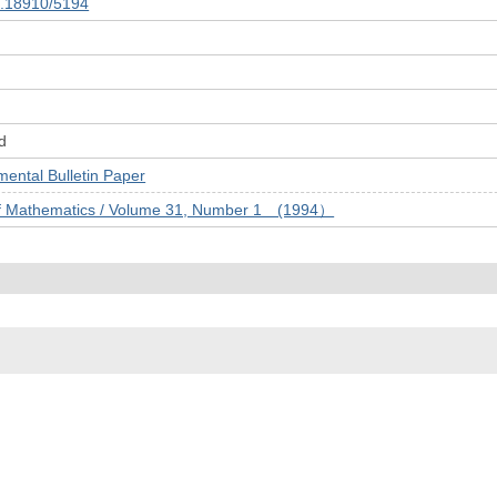
10.18910/5194
d
tal Bulletin Paper
of Mathematics / Volume 31, Number 1 (1994）
© 2022- The University of Osaka Libraries