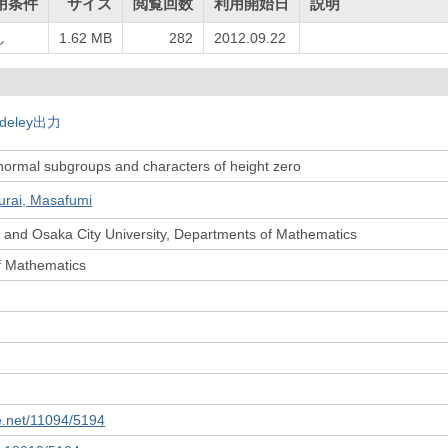
用条件
サイズ
閲覧回数
利用開始日
説明
し
1.62 MB
282
2012.09.22
deley出力
 normal subgroups and characters of height zero
urai, Masafumi
 and Osaka City University, Departments of Mathematics
f Mathematics
le.net/11094/5194