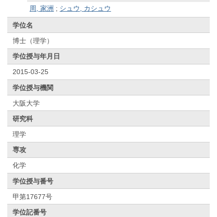
周, 家洲
;
シュウ, カシュウ
学位名
博士（理学）
学位授与年月日
2015-03-25
学位授与機関
大阪大学
研究科
理学
専攻
化学
学位授与番号
甲第17677号
学位記番号